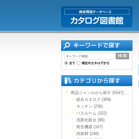
商品ジャンルから探す (5547)
総合カタログ (309)
キッチン (236)
バスルーム (152)
洗面化粧台 (96)
衛生機器 (167)
内装材 (248)