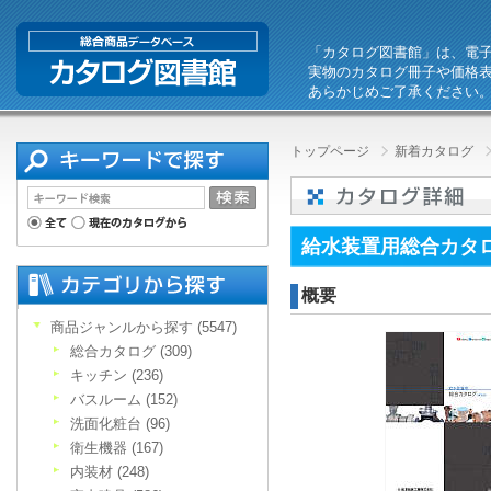
「カタログ図書館」は、電
実物のカタログ冊子や価格
あらかじめご了承ください
トップページ
新着カタログ
給水装置用総合カタロ
概要
商品ジャンルから探す (5547)
総合カタログ (309)
キッチン (236)
バスルーム (152)
洗面化粧台 (96)
衛生機器 (167)
内装材 (248)