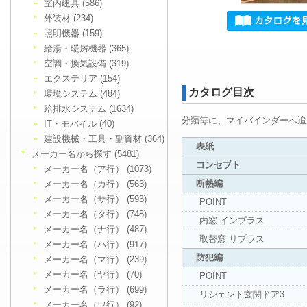
室内建具 (586)
外装材 (234)
照明機器 (159)
給湯・暖房機器 (365)
空調・換気設備 (319)
エクステリア (154)
カタログ目次
環境システム (484)
給排水システム (1634)
分類毎に、マイバインダーへ追
IT・モバイル (40)
建設機械・工具・副資材 (364)
表紙
メーカー名から探す (5481)
コンセプト
メーカー名（ア行） (1073)
断熱編
メーカー名（カ行） (563)
メーカー名（サ行） (593)
POINT
メーカー名（タ行） (748)
内窓 インプラス
メーカー名（ナ行） (487)
取替窓 リプラス
メーカー名（ハ行） (917)
防犯編
メーカー名（マ行） (239)
メーカー名（ヤ行） (70)
POINT
メーカー名（ラ行） (699)
リシェント玄関ドア3
メーカー名（ワ行） (92)