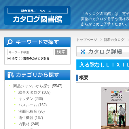
「カタログ図書館」は、電
実物のカタログ冊子や価格
あらかじめご了承ください
トップページ
新着カタログ
入る隙なしＬＩＸＩ
概要
商品ジャンルから探す (5547)
総合カタログ (309)
キッチン (236)
バスルーム (152)
洗面化粧台 (96)
衛生機器 (167)
内装材 (248)