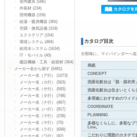
室内建具 (586)
外装材 (234)
照明機器 (159)
給湯・暖房機器 (365)
空調・換気設備 (319)
エクステリア (154)
カタログ目次
環境システム (484)
給排水システム (1634)
分類毎に、マイバインダーへ追
IT・モバイル (40)
建設機械・工具・副資材 (364)
表紙
メーカー名から探す (5481)
CONCEPT
メーカー名（ア行） (1073)
洗面化粧台は「脱・脱衣所
メーカー名（カ行） (563)
メーカー名（サ行） (593)
洗面化粧台は住まいとくら
メーカー名（タ行） (748)
多用途におすすめのワイド
メーカー名（ナ行） (487)
COORDINATE
メーカー名（ハ行） (917)
PLANNING
メーカー名（マ行） (239)
メーカー名（ヤ行） (70)
多様なくらしに、多彩なプラ
Line。
メーカー名（ラ行） (699)
こだわりに理想のカタチで
メーカー名（ワ行） (92)