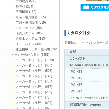
室内建具 (586)
外装材 (234)
照明機器 (159)
給湯・暖房機器 (365)
空調・換気設備 (319)
エクステリア (154)
カタログ目次
環境システム (484)
給排水システム (1634)
分類毎に、マイバインダーへ追
IT・モバイル (40)
建設機械・工具・副資材 (364)
表紙
メーカー名から探す (5481)
コンセプト
メーカー名（ア行） (1073)
To Your Partner KITCHEN
メーカー名（カ行） (563)
メーカー名（サ行） (593)
POINT1
メーカー名（タ行） (748)
POINT2
メーカー名（ナ行） (487)
POINT3
メーカー名（ハ行） (917)
POINT4
メーカー名（マ行） (239)
メーカー名（ヤ行） (70)
To Your Partner KITCHEN
メーカー名（ラ行） (699)
STEDIA7items+more
メーカー名（ワ行） (92)