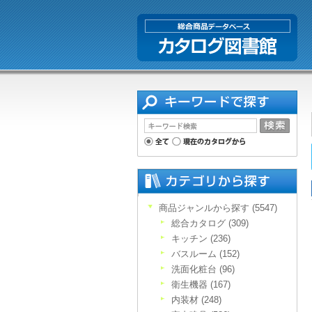
商品ジャンルから探す (5547)
総合カタログ (309)
キッチン (236)
バスルーム (152)
洗面化粧台 (96)
衛生機器 (167)
内装材 (248)