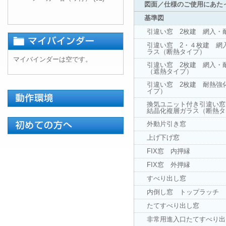
図面／仕様のご使用にあた
基準図
引違い窓 2枚建 網入・
引違い窓 2・４枚建 網
ラス（断熱タイプ）
マイバインダーは空です。
引違い窓 2枚建 網入・
（遮熱タイプ）
引違い窓 2枚建 耐熱強
イプ）
換気ユニット付き引違い窓
結晶化複層ガラス（断熱タ
外動片引き窓
上げ下げ窓
FIX窓 内押縁
FIX窓 外押縁
すべり出し窓
内倒し窓 トップラッチ
たてすべり出し窓
非常用進入口たてすべり出