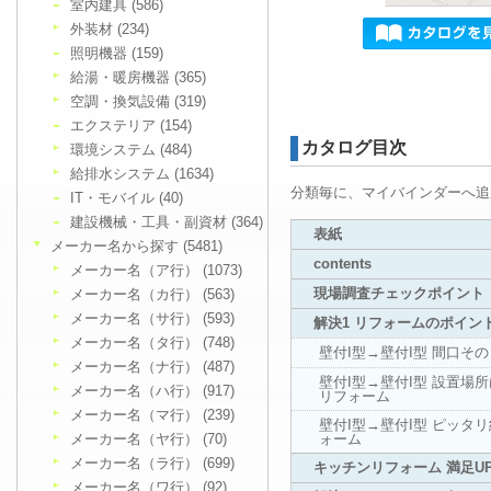
室内建具 (586)
外装材 (234)
照明機器 (159)
給湯・暖房機器 (365)
空調・換気設備 (319)
エクステリア (154)
カタログ目次
環境システム (484)
給排水システム (1634)
分類毎に、マイバインダーへ追
IT・モバイル (40)
建設機械・工具・副資材 (364)
表紙
メーカー名から探す (5481)
contents
メーカー名（ア行） (1073)
現場調査チェックポイント
メーカー名（カ行） (563)
メーカー名（サ行） (593)
解決1 リフォームのポイント
メーカー名（タ行） (748)
壁付I型→壁付I型 間口そ
メーカー名（ナ行） (487)
壁付I型→壁付I型 設置場
メーカー名（ハ行） (917)
リフォーム
メーカー名（マ行） (239)
壁付I型→壁付I型 ピッタ
メーカー名（ヤ行） (70)
ォーム
メーカー名（ラ行） (699)
キッチンリフォーム 満足U
メーカー名（ワ行） (92)