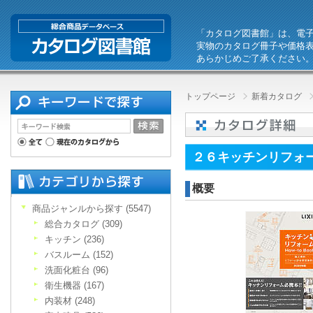
「カタログ図書館」は、電
実物のカタログ冊子や価格
あらかじめご了承ください
トップページ
新着カタログ
２６キッチンリフォ
概要
商品ジャンルから探す (5547)
総合カタログ (309)
キッチン (236)
バスルーム (152)
洗面化粧台 (96)
衛生機器 (167)
内装材 (248)