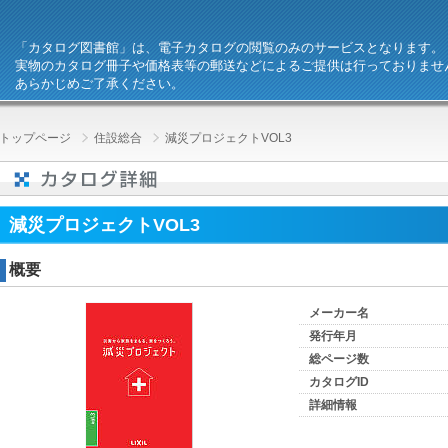
「カタログ図書館」は、電子カタログの閲覧のみのサービスとなります。
実物のカタログ冊子や価格表等の郵送などによるご提供は行っておりませ
あらかじめご了承ください。
トップページ
住設総合
減災プロジェクトVOL3
減災プロジェクトVOL3
概要
メーカー名
発行年月
総ページ数
カタログID
詳細情報