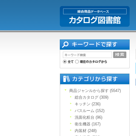
商品ジャンルから探す (5547)
総合カタログ (309)
キッチン (236)
バスルーム (152)
洗面化粧台 (96)
衛生機器 (167)
内装材 (248)