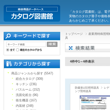
「カタログ図書館」は、電
実物のカタログ冊子や価格
あらかじめご了承ください
トップページ
産業用特殊照明機
具
4件中1～4件表示
商品ジャンルから探す (5547)
総合カタログ (309)
キッチン (236)
防爆形LED照明器具
レデ
バスルーム (152)
ンプ照明器具
洗面化粧台 (96)
衛生機器 (167)
内装材 (248)