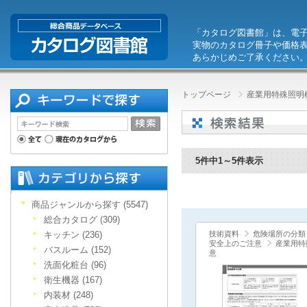
「カタログ図書館」は、電
実物のカタログ冊子や価格
あらかじめご了承ください
トップページ
産業用特殊照明機
5件中1～5件表示
商品ジャンルから探す (5547)
総合カタログ (309)
キッチン (236)
技術資料
危険場所の分類
安全上のご注意
産業用特
バスルーム (152)
意
洗面化粧台 (96)
衛生機器 (167)
内装材 (248)