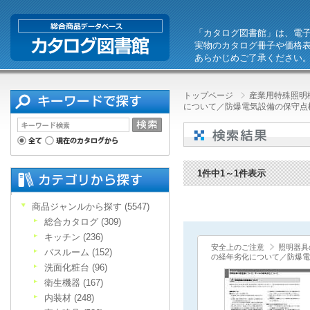
「カタログ図書館」は、電
実物のカタログ冊子や価格
あらかじめご了承ください
トップページ
産業用特殊照明機
について／防爆電気設備の保守点
1件中1～1件表示
商品ジャンルから探す (5547)
総合カタログ (309)
キッチン (236)
安全上のご注意
照明器具
バスルーム (152)
の経年劣化について／防爆電
洗面化粧台 (96)
衛生機器 (167)
内装材 (248)