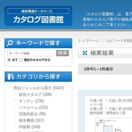
「カタログ図書館」は、電
実物のカタログ冊子や価格
あらかじめご了承ください
トップページ
エピソードII 
1件中1～1件表示
商品ジャンルから探す (5547)
総合カタログ (309)
キッチン (236)
引違い窓
引違い窓 外付
イズ一覧
バスルーム (152)
引違い窓
引違い窓 外付
製作範囲・標準納まり図
洗面化粧台 (96)
衛生機器 (167)
内装材 (248)