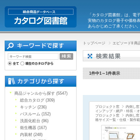
「カタログ図書館」は、電
実物のカタログ冊子や価格
あらかじめご了承ください
トップページ
エピソードII 
1件中1～1件表示
商品ジャンルから探す (5547)
総合カタログ (309)
キッチン (236)
プロジェクト窓
内倒し窓
インアップ・網戸・特長・オ
バスルーム (152)
プロジェクト窓
内倒し窓
格サイズ一覧・仕様・製作範
洗面化粧台 (96)
衛生機器 (167)
内装材 (248)