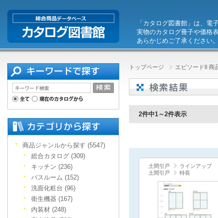
「カタログ図書館」は、電
実物のカタログ冊子や価格
あらかじめご了承ください
トップページ
エピソードII 
2件中1～2件表示
商品ジャンルから探す (5547)
総合カタログ (309)
キッチン (236)
土間引戸
ラインアップ
土間引戸
特長
バスルーム (152)
洗面化粧台 (96)
衛生機器 (167)
内装材 (248)