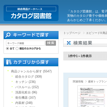
「カタログ図書館」は、電
実物のカタログ冊子や価格
あらかじめご了承ください
トップページ
エピソードII 
1件中1～1件表示
商品ジャンルから探す (5547)
総合カタログ (309)
キッチン (236)
関連情報
建材トップラン
バスルーム (152)
洗面化粧台 (96)
衛生機器 (167)
内装材 (248)