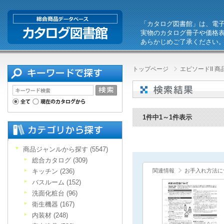
「カタログ図書館」は、電
実物のカタログ冊子や価格
あらかじめご了承ください
トップページ
エピソードII 
1件中1～1件表示
商品ジャンルから探す (5547)
総合カタログ (309)
キッチン (236)
関連情報
お手入れ方法に
バスルーム (152)
洗面化粧台 (96)
衛生機器 (167)
内装材 (248)