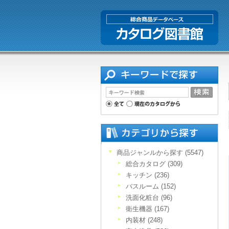
商品ジャンルから探す (5547)
総合カタログ (309)
キッチン (236)
バスルーム (152)
洗面化粧台 (96)
衛生機器 (167)
内装材 (248)