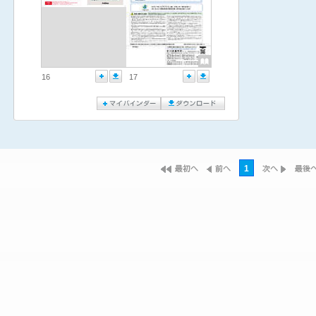
16
17
1