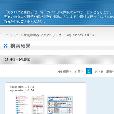
「カタログ図書館」は、電子カタログの閲覧のみのサービスとなります。
実物のカタログ冊子や価格表等の郵送などによるご提供は行っておりませ
あらかじめご了承ください。
トップページ
水処理機器 アクアシリーズ
aquaseries_1.8_A4
1件中1～1件表示
1
aquaseries_1.8_A3
aquaseries_1.8_A4