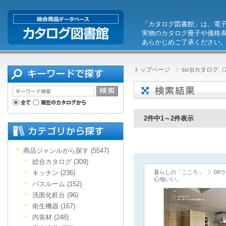
「カタログ図書館」は、電
実物のカタログ冊子や価格
あらかじめご了承ください
トップページ
su:ijiカタログ（
2件中1～2件表示
商品ジャンルから探す (5547)
総合カタログ (309)
キッチン (236)
暮らしの「こころ」
08
心地いい。
バスルーム (152)
洗面化粧台 (96)
衛生機器 (167)
内装材 (248)