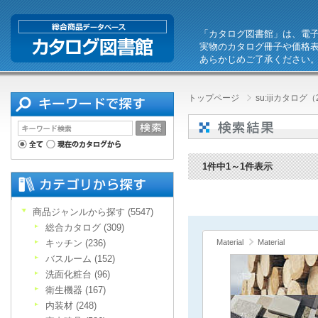
「カタログ図書館」は、電
実物のカタログ冊子や価格
あらかじめご了承ください
トップページ
su:ijiカタログ（
1件中1～1件表示
商品ジャンルから探す (5547)
総合カタログ (309)
キッチン (236)
Material
Material
バスルーム (152)
洗面化粧台 (96)
衛生機器 (167)
内装材 (248)