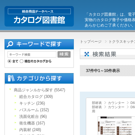
「カタログ図書館」は、電
実物のカタログ冊子や価格
あらかじめご了承ください
トップページ
トクラスキッチン
37件中1～10件表示
商品ジャンルから探す (5547)
総合カタログ (309)
キッチン (236)
部材表
カウンター
D6
部材表
カウンター
D
バスルーム (152)
用
洗面化粧台 (96)
衛生機器 (167)
内装材 (248)