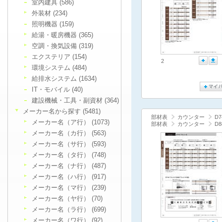
室内建具 (586)
外装材 (234)
照明機器 (159)
給湯・暖房機器 (365)
空調・換気設備 (319)
エクステリア (154)
2
環境システム (484)
給排水システム (1634)
IT・モバイル (40)
建設機械・工具・副資材 (364)
メーカー名から探す (5481)
部材表
カウンター
D
メーカー名（ア行） (1073)
部材表
カウンター
D
メーカー名（カ行） (563)
メーカー名（サ行） (593)
メーカー名（タ行） (748)
メーカー名（ナ行） (487)
メーカー名（ハ行） (917)
メーカー名（マ行） (239)
メーカー名（ヤ行） (70)
メーカー名（ラ行） (699)
メーカー名（ワ行） (92)