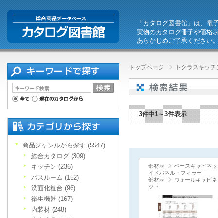
「カタログ図書館」は、電
実物のカタログ冊子や価格
あらかじめご了承ください
トップページ
トクラスキッチン
3件中1～3件表示
商品ジャンルから探す (5547)
総合カタログ (309)
キッチン (236)
部材表
ベースキャビネッ
イドパネル・フィラー
バスルーム (152)
部材表
ウォールキャビネ
ット
洗面化粧台 (96)
衛生機器 (167)
内装材 (248)