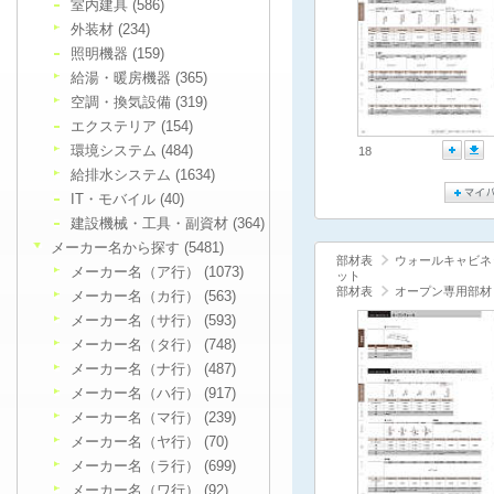
室内建具 (586)
外装材 (234)
照明機器 (159)
給湯・暖房機器 (365)
空調・換気設備 (319)
エクステリア (154)
環境システム (484)
18
給排水システム (1634)
IT・モバイル (40)
建設機械・工具・副資材 (364)
メーカー名から探す (5481)
部材表
ウォールキャビネ
メーカー名（ア行） (1073)
ット
部材表
オープン専用部材
メーカー名（カ行） (563)
メーカー名（サ行） (593)
メーカー名（タ行） (748)
メーカー名（ナ行） (487)
メーカー名（ハ行） (917)
メーカー名（マ行） (239)
メーカー名（ヤ行） (70)
メーカー名（ラ行） (699)
メーカー名（ワ行） (92)