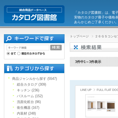
「カタログ図書館」は、電
実物のカタログ冊子や価格
あらかじめご了承ください
トップページ
２６ＧＳコンセ
3件中1～3件表示
商品ジャンルから探す (5547)
総合カタログ (309)
キッチン (236)
LINE UP
FULL FLAT DO
バスルーム (152)
洗面化粧台 (96)
衛生機器 (167)
内装材 (248)