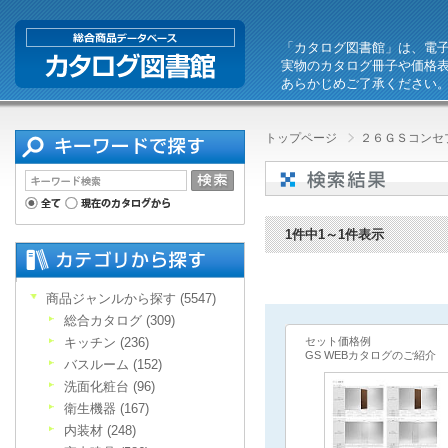
「カタログ図書館」は、電
実物のカタログ冊子や価格
あらかじめご了承ください
トップページ
２６ＧＳコンセ
1件中1～1件表示
商品ジャンルから探す (5547)
総合カタログ (309)
キッチン (236)
セット価格例
GS WEBカタログのご紹介
バスルーム (152)
洗面化粧台 (96)
衛生機器 (167)
内装材 (248)