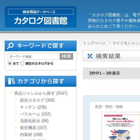
「カタログ図書館」は、電
実物のカタログ冊子や価格
あらかじめご了承ください
トップページ
マドリモシャッ
3件中1～3件表示
商品ジャンルから探す (5547)
総合カタログ (309)
キッチン (236)
防災・防犯・快眠
バスルーム (152)
洗面化粧台 (96)
衛生機器 (167)
内装材 (248)