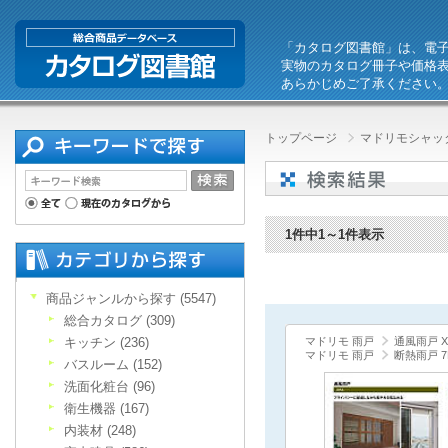
「カタログ図書館」は、電
実物のカタログ冊子や価格
あらかじめご了承ください
トップページ
マドリモシャッ
1件中1～1件表示
商品ジャンルから探す (5547)
総合カタログ (309)
キッチン (236)
マドリモ 雨戸
通風雨戸 X
マドリモ 雨戸
断熱雨戸 7
バスルーム (152)
洗面化粧台 (96)
衛生機器 (167)
内装材 (248)