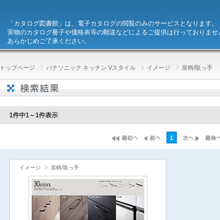
「カタログ図書館」は、電子カタログの閲覧のみのサービスとなります。
実物のカタログ冊子や価格表等の郵送などによるご提供は行っておりませ
あらかじめご了承ください。
トップページ
パナソニック キッチン Vスタイル
イメージ
扉柄/取っ手
1件中1～1件表示
1
イメージ
扉柄/取っ手