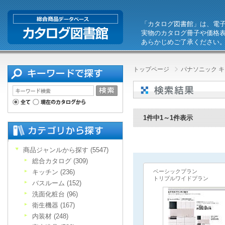
「カタログ図書館」は、電
実物のカタログ冊子や価格
あらかじめご了承ください
トップページ
パナソニック キ
1件中1～1件表示
商品ジャンルから探す (5547)
総合カタログ (309)
キッチン (236)
ベーシックプラン
トリプルワイドプラン
バスルーム (152)
洗面化粧台 (96)
衛生機器 (167)
内装材 (248)