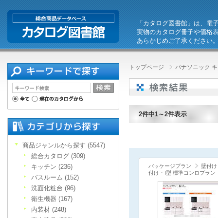
「カタログ図書館」は、電
実物のカタログ冊子や価格
あらかじめご了承ください
トップページ
パナソニック キ
2件中1～2件表示
商品ジャンルから探す (5547)
総合カタログ (309)
キッチン (236)
パッケージプラン
壁付け
付け・I型 標準コンロプラン
バスルーム (152)
洗面化粧台 (96)
衛生機器 (167)
内装材 (248)