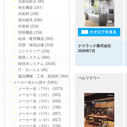
洗面化粧台 (96)
衛生機器 (167)
内装材 (248)
室内建具 (586)
外装材 (234)
照明機器 (159)
給湯・暖房機器 (365)
空調・換気設備 (319)
ナスラック株式会社
2026年7月
エクステリア (154)
環境システム (484)
給排水システム (1634)
IT・モバイル (40)
建設機械・工具・副資材 (364)
ベルフラワー
メーカー名から探す (5481)
メーカー名（ア行） (1073)
メーカー名（カ行） (563)
メーカー名（サ行） (593)
メーカー名（タ行） (748)
メーカー名（ナ行） (487)
メーカー名（ハ行） (917)
メーカー名（マ行） (239)