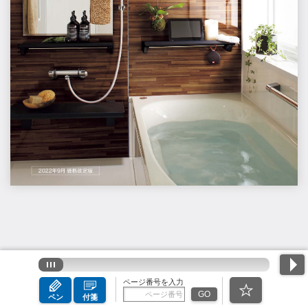
ページ番号を入力
GO
ペン
付箋